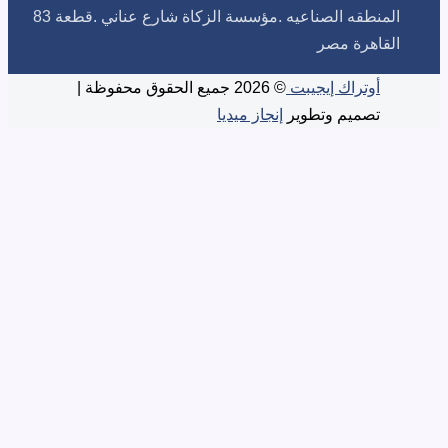
المنطقه الصناعيه .مؤسسة الزكاة شارع عناني .قطعة 83
رة مصر
تراك إيجيبت
© 2026 جميع الحقوق محفوظة |
ميم وتطوير
إنجاز ميديا