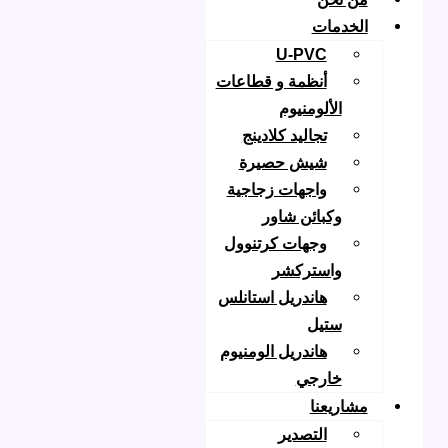
لخدمات
U-PVC
أنظمة و قطاعات
الألومنيوم
تجاليد كلادينج
شيش حصيرة
واجهات زجاجية
وكبائن شاور
وجهات كرتنوول
واستركشر
هاندريل استانلس
ستيل
هاندريل الومنيوم
خارجي
شاريعنا
التصدير