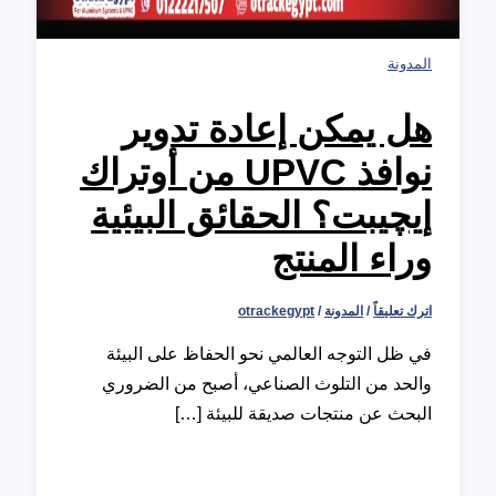
نة
 يمكن إعادة تدوير
نوافذ UPVC من أوتراك
چيبت؟ الحقائق البيئية
اء المنتج
عليقاً
/
المدونة
/
otrackegypt
ل التوجه العالمي نحو الحفاظ على البيئة
د من التلوث الصناعي، أصبح من الضروري
ث عن منتجات صديقة للبيئة […]