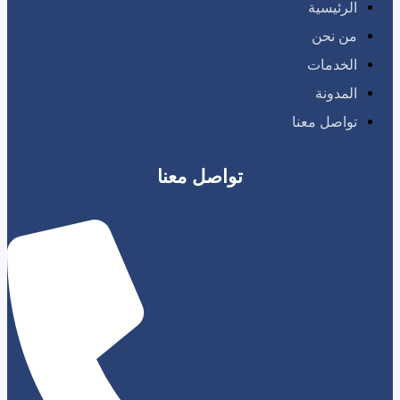
سية
حن
ات
نة
 معنا
تواصل معنا