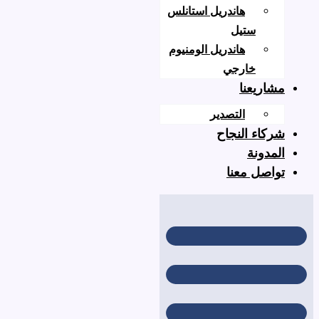
هاندريل استانلس
ستيل
هاندريل الومنيوم
خارجي
عنا
التصدير
 النجاح
نة
 معنا