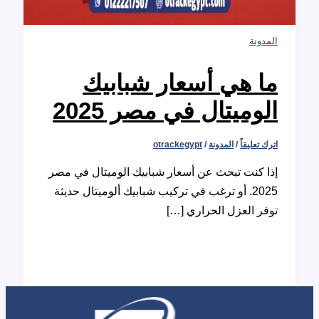
نة
 هي أسعار شبابيك
وميتال في مصر 2025
عليقاً
/
المدونة
/
otrackegypt
كنت تبحث عن أسعار شبابيك الوميتال في مصر
2025. أو ترغب في تركيب شبابيك ألوميتال حديثة
 العزل الحراري […]