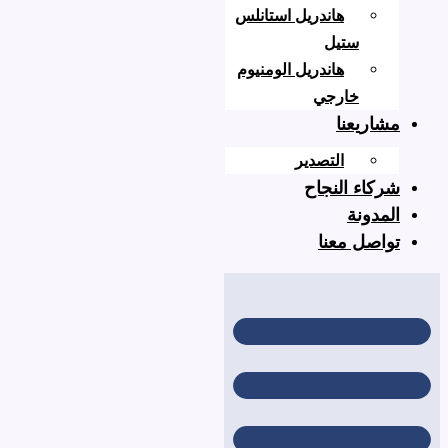
هاندريل استانلس
ستيل
هاندريل الومنيوم
خارجي
عنا
التصدير
 النجاح
نة
 معنا