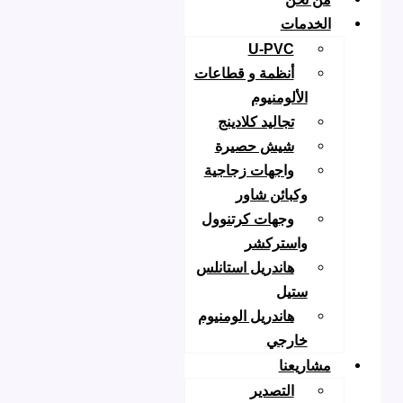
لخدمات
U-PVC
أنظمة و قطاعات
الألومنيوم
تجاليد كلادينج
شيش حصيرة
واجهات زجاجية
وكبائن شاور
وجهات كرتنوول
واستركشر
هاندريل استانلس
ستيل
هاندريل الومنيوم
خارجي
شاريعنا
التصدير