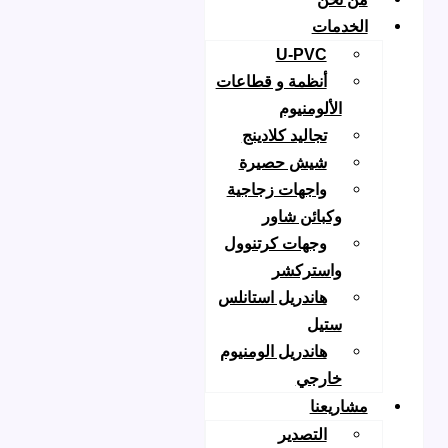
لخدمات
U-PVC
أنظمة و قطاعات
الألومنيوم
تجاليد كلادينج
شيش حصيرة
واجهات زجاجية
وكبائن شاور
وجهات كرتنوول
واستركشر
هاندريل استانلس
ستيل
هاندريل الومنيوم
خارجي
شاريعنا
التصدير