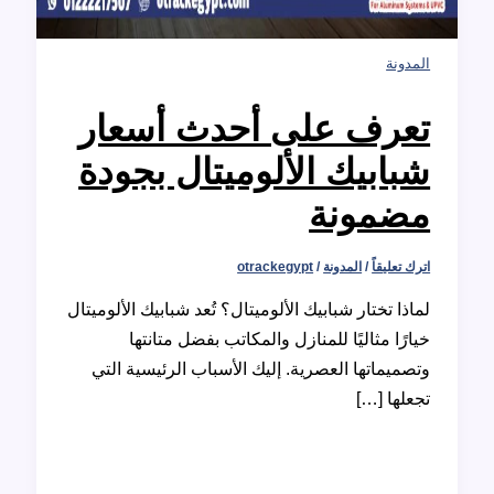
نة
رف على أحدث أسعار
ابيك الألوميتال بجودة
مونة
عليقاً
/
المدونة
/
otrackegypt
ا تختار شبابيك الألوميتال؟ تُعد شبابيك الألوميتال
ًا مثاليًا للمنازل والمكاتب بفضل متانتها
يماتها العصرية. إليك الأسباب الرئيسية التي
ها […]