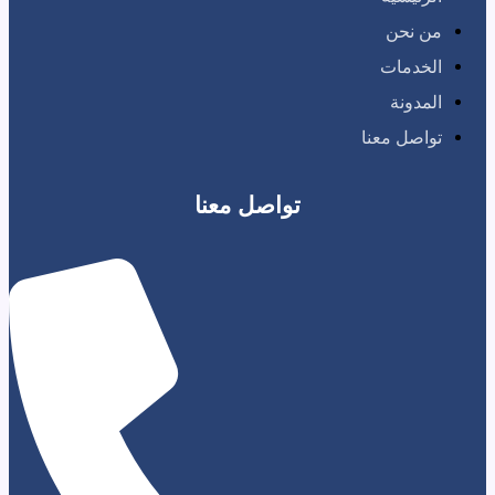
حن
ات
نة
 معنا
تواصل معنا