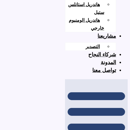
هاندريل استانلس
ستيل
هاندريل الومنيوم
خارجي
عنا
التصدير
 النجاح
نة
 معنا